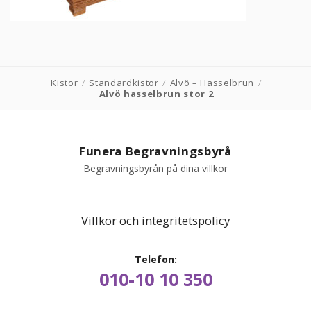
PRODUKTER & PRISER
OM BEGRAVNINGAR
Kistor
/
Standardkistor
/
Alvö – Hasselbrun
/
Alvö hasselbrun stor 2
JURIDIK
GÄST
Funera Begravningsbyrå
Begravningsbyrån på dina villkor
OM FUNERA
KONTAKTA OSS
Villkor och integritetspolicy
LIVESTREAMING
Telefon:
010-10 10 350