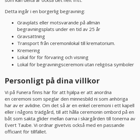
som kan delta är också det helt fritt.
Detta ingår i en borgerlig begravning:
PRODUKTER & PRISER
Gravplats eller motsvarande på allmän
OM BEGRAVNINGAR
begravningsplats under en tid av 25 år
Gravsättning
Transport från ceremonilokal till krematorium.
JURIDIK
Kremering
Lokal för för förvaring och visning
GÄST
Lokal för begravningsceremoni utan religösa symboler
Personligt på dina villkor
OM FUNERA
Vi på Funera finns här för att hjälpa er att anordna
KONTAKTA OSS
en ceremoni som speglar den minnesbild ni som anhöriga
har av er avlidne. Om det så är en enkel ceremoni i ett kapell
eller i någons trädgård, till att hålla ceremonin ombord på en
LIVESTREAMING
båt som sakta glider mellan öarna i skärgården till tonerna av
Evert Taube. Vi ordnar givetvis också med en passande
officiant för tillfället.