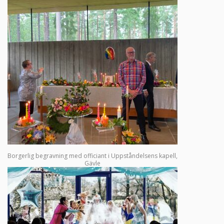
Fredag
09:00 - 17:00
Lördag
11:00 - 15:00
Söndag
11:00 - 15:00
kundtjanst@funera.se
Borgerlig begravning med officiant i Uppståndelsens kapell,
Gävle