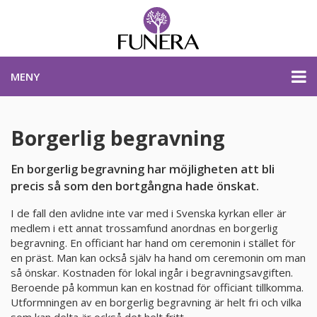
MENY
PRISER & PRODUKTER
Borgerlig begravning
En borgerlig begravning har möjligheten att bli
PLANERA BEGRAVNING
precis så som den bortgångna hade önskat.
I de fall den avlidne inte var med i Svenska kyrkan eller är
KONTAKTA OSS
medlem i ett annat trossamfund anordnas en borgerlig
begravning. En officiant har hand om ceremonin i stället för
en präst. Man kan också själv ha hand om ceremonin om man
STARTSIDA
så önskar. Kostnaden för lokal ingår i begravningsavgiften.
Beroende på kommun kan en kostnad för officiant tillkomma.
Utformningen av en borgerlig begravning är helt fri och vilka
PLANERA BEGRAVNING