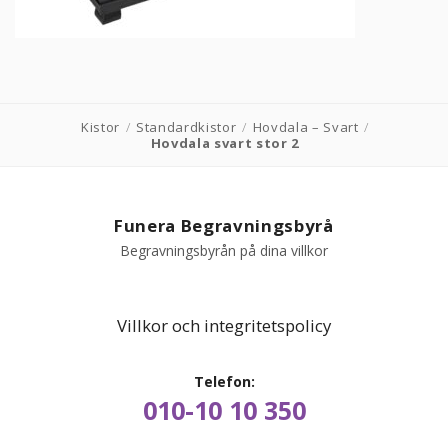
PRODUKTER & PRISER
OM BEGRAVNINGAR
Kistor
/
Standardkistor
/
Hovdala – Svart
/
Hovdala svart stor 2
JURIDIK
GÄST
Funera Begravningsbyrå
Begravningsbyrån på dina villkor
OM FUNERA
KONTAKTA OSS
Villkor och integritetspolicy
LIVESTREAMING
Telefon:
010-10 10 350