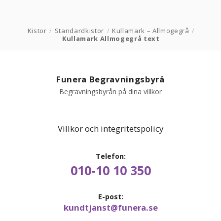
PRODUKTER & PRISER
Kistor
/
Standardkistor
/
Kullamark – Allmogegrå
/
Kullamark Allmogegrå text
OM BEGRAVNINGAR
JURIDIK
Funera Begravningsbyrå
Begravningsbyrån på dina villkor
GÄST
OM FUNERA
Villkor och integritetspolicy
KONTAKTA OSS
Telefon:
010-10 10 350
LIVESTREAMING
E-post:
kundtjanst@funera.se