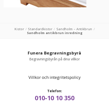
PRODUKTER & PRISER
OM BEGRAVNINGAR
Kistor
/
Standardkistor
/
Sandholm – Antikbrun
/
Sandholm antikbrun inredning
JURIDIK
GÄST
Funera Begravningsbyrå
Begravningsbyrån på dina villkor
OM FUNERA
KONTAKTA OSS
Villkor och integritetspolicy
LIVESTREAMING
Telefon:
010-10 10 350