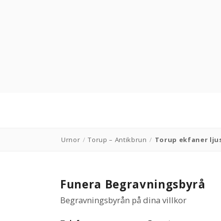
Urnor
/
Torup – Antikbrun
/
Torup ekfaner lju
Funera Begravningsbyrå
Begravningsbyrån på dina villkor