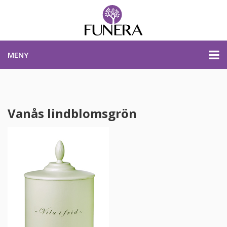
MENY
PRISER & PRODUKTER
Vanås lindblomsgrön
PLANERA BEGRAVNING
KONTAKTA OSS
STARTSIDA
PLANERA BEGRAVNING