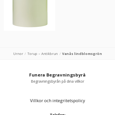
PRODUKTER & PRISER
OM BEGRAVNINGAR
JURIDIK
GÄST
Urnor
/
Torup – Antikbrun
/
Vanås lindblomsgrön
OM FUNERA
Funera Begravningsbyrå
KONTAKTA OSS
Begravningsbyrån på dina villkor
LIVESTREAMING
Villkor och integritetspolicy
Telefon: