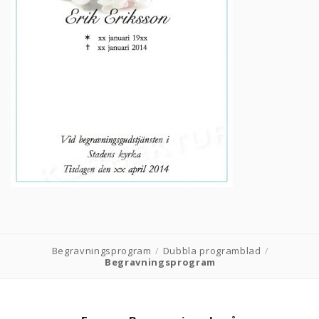
PRODUKTER & PRISER
OM BEGRAVNINGAR
JURIDIK
GÄST
OM FUNERA
KONTAKTA OSS
Begravningsprogram
/
Dubbla programblad
/
LIVESTREAMING
Begravningsprogram