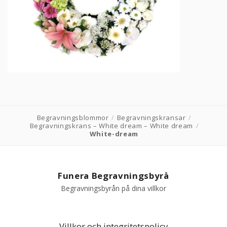
PRODUKTER & PRISER
OM BEGRAVNINGAR
JURIDIK
GÄST
Begravningsblommor
/
Begravningskransar
/
Begravningskrans – White dream – White dream
/
OM FUNERA
White-dream
KONTAKTA OSS
Funera Begravningsbyrå
LIVESTREAMING
Begravningsbyrån på dina villkor
Villkor och integritetspolicy