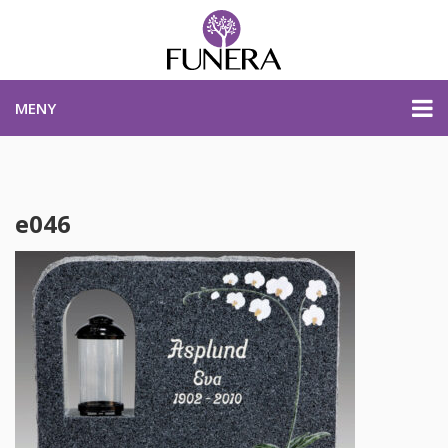
MENY
PRISER & PRODUKTER
e046
PLANERA BEGRAVNING
KONTAKTA OSS
STARTSIDA
PLANERA BEGRAVNING