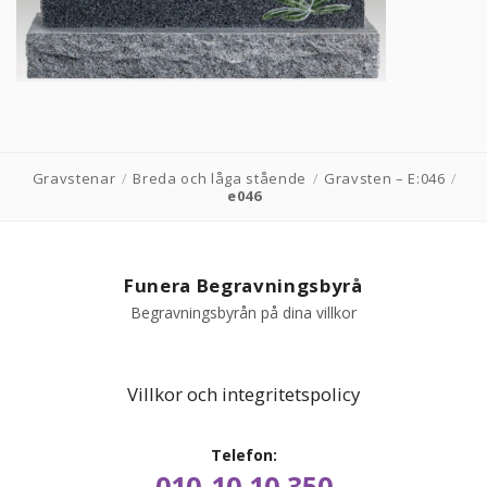
PRODUKTER & PRISER
OM BEGRAVNINGAR
JURIDIK
Gravstenar
/
Breda och låga stående
/
Gravsten – E:046
/
e046
GÄST
OM FUNERA
Funera Begravningsbyrå
Begravningsbyrån på dina villkor
KONTAKTA OSS
Villkor och integritetspolicy
LIVESTREAMING
Telefon:
010-10 10 350