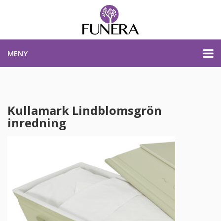
MENY
PRISER & PRODUKTER
Kullamark Lindblomsgrön
inredning
PLANERA BEGRAVNING
KONTAKTA OSS
STARTSIDA
PLANERA BEGRAVNING