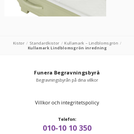
PRODUKTER & PRISER
OM BEGRAVNINGAR
Kistor
/
Standardkistor
/
Kullamark – Lindblomsgrön
/
JURIDIK
Kullamark Lindblomsgrön inredning
GÄST
Funera Begravningsbyrå
OM FUNERA
Begravningsbyrån på dina villkor
KONTAKTA OSS
Villkor och integritetspolicy
LIVESTREAMING
Telefon:
010-10 10 350