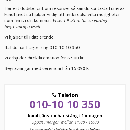
Har ert dödsbo ont om resurser så kan du kontakta Funeras
KUNDTJÄNST
kundtjänst så hjälper vi dig att undersöka vilka möjligheter
som finns i din kommun.
Vi ser till att ni får en värdigt
010-10 10 350
begravning oavsett.
Kundtjänsten är för närvarande stängd.
Vi hjälper till i ditt ärende.
Ifall du har frågor, ring 010-10 10 350
Vi erbjuder direktkremation för 8 900 kr
Begravningar med ceremoni från 15 090 kr
Telefon
010-10 10 350
Kundtjänsten har stängt för dagen
Öppen imorgon mellan 11:00 - 15:00
Måndag
09:00 - 17:00