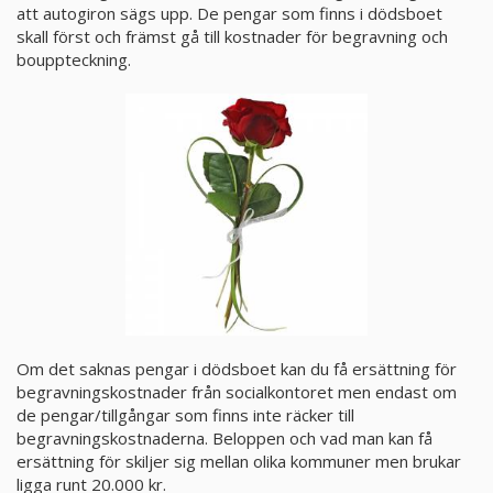
att autogiron sägs upp. De pengar som finns i dödsboet
skall först och främst gå till kostnader för begravning och
PRODUKTER & PRISER
bouppteckning.
OM BEGRAVNINGAR
JURIDIK
GÄST
OM FUNERA
KONTAKTA OSS
Om det saknas pengar i dödsboet kan du få ersättning för
begravningskostnader från socialkontoret men endast om
LIVESTREAMING
de pengar/tillgångar som finns inte räcker till
begravningskostnaderna. Beloppen och vad man kan få
ersättning för skiljer sig mellan olika kommuner men brukar
ligga runt 20.000 kr.