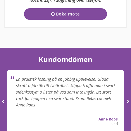
Kostnadsfri rådgivning över telefon.
Tisdag
09:00 - 17:00
Boka möte
Onsdag
09:00 - 17:00
Torsdag
09:00 - 17:00
Fredag
09:00 - 17:00
Lördag
11:00 - 15:00
Kundomdömen
Söndag
11:00 - 15:00
En praktisk lösning på en jobbig upplevelse. Glada
kundtjanst@funera.se
skratt o försök till lyhördhet. Slippa träffa män i svart
sidenkostym o lister på vad som inte ingår. Ett stort
tack för hjälpen i en svår stund. Kram Rebecca! mvh
Anne Roos
Anne Roos
Lund