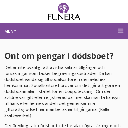
MENY
PRISER & PRODUKTER
Ont om pengar i dödsboet?
Det är inte ovanligt att avlidna saknar tillgångar och
PLANERA BEGRAVNING
försäkringar som täcker begravningskostnader. Då kan
dödsboet vända sig till socialkontoret i den avlidnes
hemkommun. Socialkontoret prövar om det går att göra en
KONTAKTA OSS
dödsboanmälan i stället för en bouppteckning. Om den
avlidne var gift eller registrerad partner ska man ta hänsyn
till hans eller hennes andel i det gemensamma
STARTSIDA
giftorättsgodset när man beräknar tillgångarna. (Källa
Skatteverket)
PLANERA BEGRAVNING
Det är viktigt att dödsboet inte betalar några räkningar och