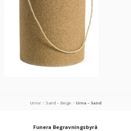
PRODUKTER & PRISER
OM BEGRAVNINGAR
JURIDIK
GÄST
OM FUNERA
KONTAKTA OSS
Urnor
/
Sand – Beige
/
Urna – Sand
LIVESTREAMING
Funera Begravningsbyrå