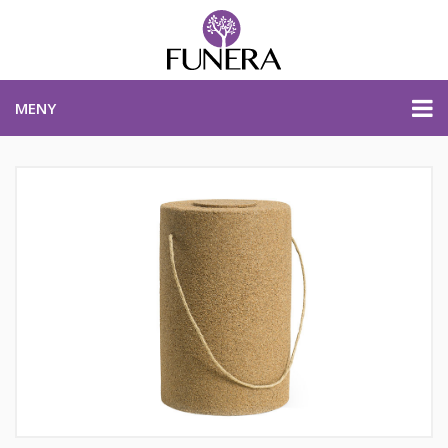
MENY
PRISER & PRODUKTER
PLANERA BEGRAVNING
KONTAKTA OSS
STARTSIDA
PLANERA BEGRAVNING