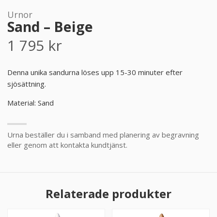
Urnor
PRODUKTER & PRISER
Sand – Beige
1 795
kr
OM BEGRAVNINGAR
JURIDIK
Denna unika sandurna löses upp 15-30 minuter efter
sjösättning.
GÄST
Material: Sand
OM FUNERA
Urna beställer du i samband med planering av begravning
eller genom att kontakta kundtjänst.
KONTAKTA OSS
LIVESTREAMING
Relaterade produkter