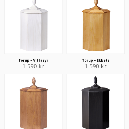
KUNDTJÄNST
010-10 10 350
Torup – Vit lasyr
Torup – Ekbets
1 590
kr
1 590
kr