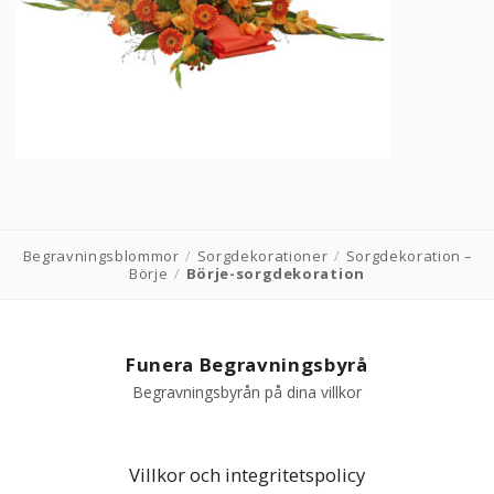
PRODUKTER & PRISER
OM BEGRAVNINGAR
JURIDIK
GÄST
Begravningsblommor
/
Sorgdekorationer
/
Sorgdekoration –
Börje
/
Börje-sorgdekoration
OM FUNERA
KONTAKTA OSS
Funera Begravningsbyrå
Begravningsbyrån på dina villkor
LIVESTREAMING
Villkor och integritetspolicy