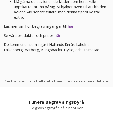
Klä gärna den avlidne i de kläder som hen skulle
uppskattat att ha på sig. Vi hjälper även till att klä den
KUNDTJÄNST
avlidne vid senare tillfälle men denna tjänst kostar
extra.
010-10 10 350
Läs mer om hur begravningar går till
här
Kundtjänsten är för närvarande stängd.
Se våra produkter och priser
här
De kommuner som ingår i Hallands län är: Laholm,
Falkenberg, Varberg, Kungsbacka, Hylte, och Halmstad.
Bårtransporter i Halland – Hämtning av avliden i Halland
Funera Begravningsbyrå
Begravningsbyrån på dina villkor