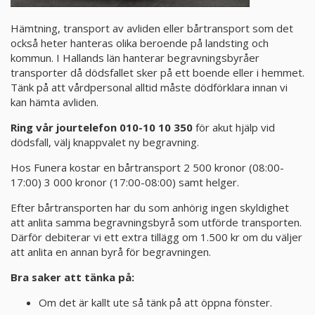
PRODUKTER & PRISER
Hämtning, transport av avliden eller bårtransport som det
också heter hanteras olika beroende på landsting och
kommun. I Hallands län hanterar begravningsbyråer
OM BEGRAVNINGAR
transporter då dödsfallet sker på ett boende eller i hemmet.
Tänk på att vårdpersonal alltid måste dödförklara innan vi
kan hämta avliden.
JURIDIK
Ring vår jourtelefon 010-10 10 350
för akut hjälp vid
dödsfall, välj knappvalet ny begravning.
GÄST
Hos Funera kostar en bårtransport 2 500 kronor (08:00-
OM FUNERA
17:00) 3 000 kronor (17:00-08:00) samt helger.
Efter bårtransporten har du som anhörig ingen skyldighet
KONTAKTA OSS
att anlita samma begravningsbyrå som utförde transporten.
Därför debiterar vi ett extra tillägg om 1.500 kr om du väljer
att anlita en annan byrå för begravningen.
LIVESTREAMING
Bra saker att tänka på:
Om det är kallt ute så tänk på att öppna fönster.