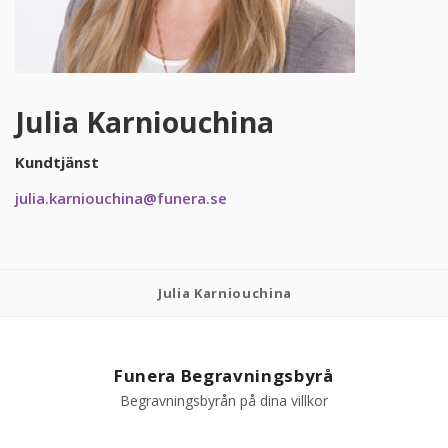
PRODUKTER & PRISER
OM BEGRAVNINGAR
Julia Karniouchina
JURIDIK
Kundtjänst
julia.karniouchina@funera.se
GÄST
OM FUNERA
Julia Karniouchina
KONTAKTA OSS
LIVESTREAMING
Funera Begravningsbyrå
Begravningsbyrån på dina villkor