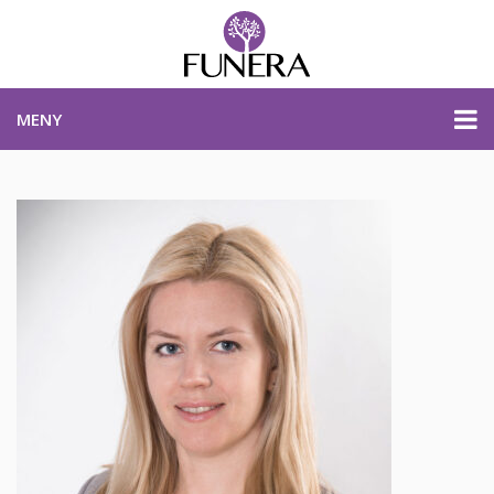
MENY
PRISER & PRODUKTER
PLANERA BEGRAVNING
KONTAKTA OSS
STARTSIDA
PLANERA BEGRAVNING