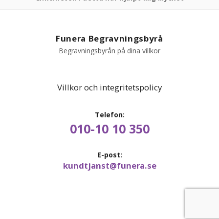
PRODUKTER & PRISER
Funera Begravningsbyrå
OM BEGRAVNINGAR
Begravningsbyrån på dina villkor
JURIDIK
Villkor och integritetspolicy
GÄST
Telefon:
010-10 10 350
OM FUNERA
KONTAKTA OSS
E-post:
kundtjanst@funera.se
LIVESTREAMING