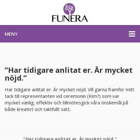
MENY
PRISER & PRODUKTER
”Har tidigare anlitat er. Är mycket
nöjd.”
PLANERA BEGRAVNING
Har tidigare anlitat er. Är mycket nöjd. Vill gärna framför mitt
KONTAKTA OSS
tack till representanten vid ceremonin (Kim?) som var
mycket vänlig, effektiv och tillmötesgick våra önskemål på
både kreativt och taktfullt sätt.
STARTSIDA
PLANERA BEGRAVNING
”Har tidigare anlitat er. Är mycket nöjd.”