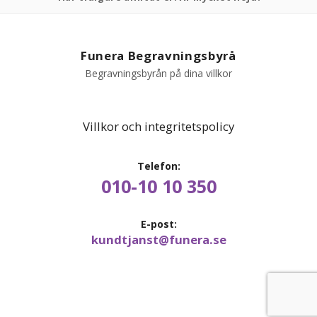
PRODUKTER & PRISER
Funera Begravningsbyrå
OM BEGRAVNINGAR
Begravningsbyrån på dina villkor
JURIDIK
Villkor och integritetspolicy
GÄST
Telefon:
010-10 10 350
OM FUNERA
KONTAKTA OSS
E-post:
kundtjanst@funera.se
LIVESTREAMING