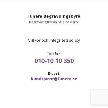
PRODUKTER & PRISER
Funera Begravningsbyrå
Begravningsbyrån på dina villkor
OM BEGRAVNINGAR
JURIDIK
Villkor och integritetspolicy
GÄST
Telefon:
010-10 10 350
OM FUNERA
E-post:
KONTAKTA OSS
kundtjanst@funera.se
LIVESTREAMING