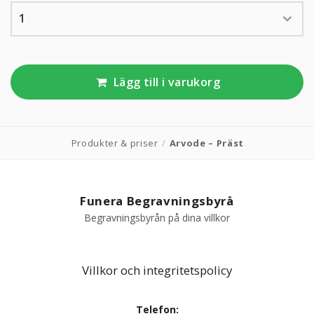
KUNDTJÄNST
010-10 10 350
Lägg till i varukorg
Kundtjänsten är för närvarande stängd.
Produkter & priser
/
Arvode – Präst
Funera Begravningsbyrå
Begravningsbyrån på dina villkor
Villkor och integritetspolicy
Telefon: