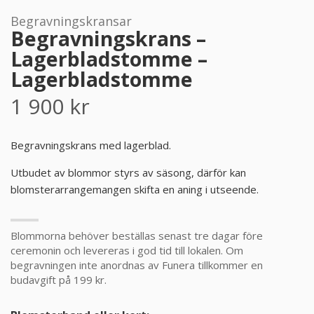
Begravningskransar
PRODUKTER & PRISER
Begravningskrans –
Lagerbladstomme –
OM BEGRAVNINGAR
Lagerbladstomme
1 900
kr
JURIDIK
GÄST
Begravningskrans med lagerblad.
Utbudet av blommor styrs av säsong, därför kan
OM FUNERA
blomsterarrangemangen skifta en aning i utseende.
KONTAKTA OSS
Blommorna behöver beställas senast tre dagar före
ceremonin och levereras i god tid till lokalen. Om
LIVESTREAMING
begravningen inte anordnas av Funera tillkommer en
budavgift på 199 kr.