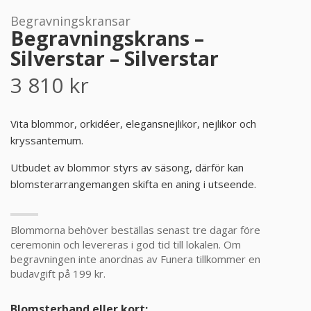
Begravningskransar
PRODUKTER & PRISER
Begravningskrans –
Silverstar – Silverstar
OM BEGRAVNINGAR
3 810
kr
JURIDIK
Vita blommor, orkidéer, elegansnejlikor, nejlikor och
kryssantemum.
GÄST
Utbudet av blommor styrs av säsong, därför kan
OM FUNERA
blomsterarrangemangen skifta en aning i utseende.
KONTAKTA OSS
Blommorna behöver beställas senast tre dagar före
ceremonin och levereras i god tid till lokalen. Om
LIVESTREAMING
begravningen inte anordnas av Funera tillkommer en
budavgift på 199 kr.
Blomsterband eller kort: