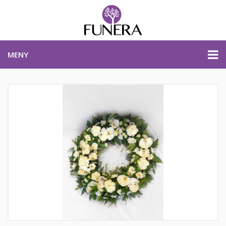
MENY
PRISER & PRODUKTER
PLANERA BEGRAVNING
KONTAKTA OSS
STARTSIDA
PLANERA BEGRAVNING