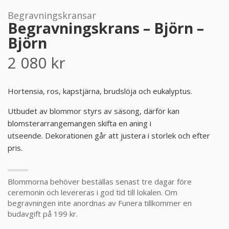
Begravningskransar
PRODUKTER & PRISER
Begravningskrans – Björn –
Björn
OM BEGRAVNINGAR
2 080
kr
JURIDIK
Hortensia, ros, kapstjärna, brudslöja och eukalyptus.
GÄST
Utbudet av blommor styrs av säsong, därför kan
blomsterarrangemangen skifta en aning i
OM FUNERA
utseende. Dekorationen går att justera i storlek och efter
pris.
KONTAKTA OSS
Blommorna behöver beställas senast tre dagar före
LIVESTREAMING
ceremonin och levereras i god tid till lokalen. Om
begravningen inte anordnas av Funera tillkommer en
budavgift på 199 kr.