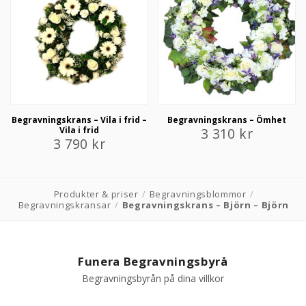
Begravningskrans – Vila i frid –
Begravningskrans – Ömhet
Vila i frid
3 310
kr
3 790
kr
Produkter & priser
/
Begravningsblommor
/
Begravningskransar
/
Begravningskrans – Björn – Björn
Funera Begravningsbyrå
Begravningsbyrån på dina villkor