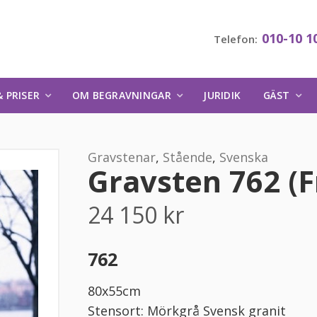
010-10 1
Telefon:
 PRISER
OM BEGRAVNINGAR
JURIDIK
GÄST
Gravstenar
,
Stående
,
Svenska
Gravsten 762 (F
24 150
kr
762
80x55cm
Stensort: Mörkgrå Svensk granit