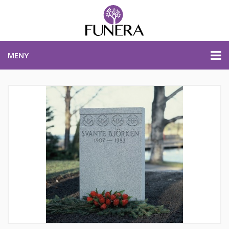
MENY
PRISER & PRODUKTER
PLANERA BEGRAVNING
KONTAKTA OSS
STARTSIDA
PLANERA BEGRAVNING