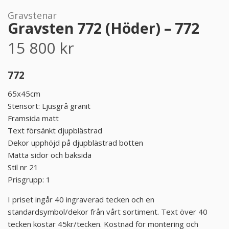
Gravstenar
PRODUKTER & PRISER
Gravsten 772 (Höder) – 772
15 800
kr
OM BEGRAVNINGAR
772
JURIDIK
65x45cm
GÄST
Stensort: Ljusgrå granit
Framsida matt
Text försänkt djupblästrad
OM FUNERA
Dekor upphöjd på djupblästrad botten
Matta sidor och baksida
KONTAKTA OSS
Stil nr 21
Prisgrupp: 1
LIVESTREAMING
I priset ingår 40 ingraverad tecken och en
standardsymbol/dekor från vårt sortiment. Text över 40
tecken kostar 45kr/tecken. Kostnad för montering och