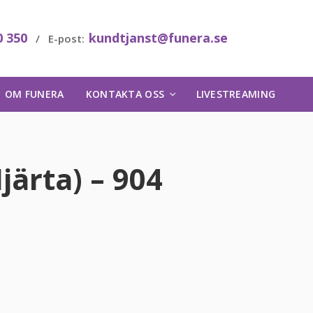
0 350
kundtjanst@funera.se
/ E-post:
OM FUNERA
KONTAKTA OSS
LIVESTREAMING
järta) – 904