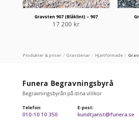
Gravsten 907 (Blåklint) – 907
Gr
17 200
kr
Produkter & priser
/
Gravstenar
/
Hjärtformade
/
Grav
Funera Begravningsbyrå
Begravningsbyrån på dina villkor
Telefon:
E-post:
010-10 10 350
kundtjanst@funera.se