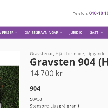
010-10 1
Telefon:
 PRISER
OM BEGRAVNINGAR
JURIDIK
GÄST
Gravstenar
,
Hjärtformade
,
Liggande
Gravsten 904 (H
14 700
kr
904
50×50
Stensort: Ljusgrå granit