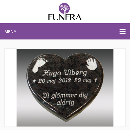
MENY
PRISER & PRODUKTER
PLANERA BEGRAVNING
KONTAKTA OSS
STARTSIDA
PLANERA BEGRAVNING