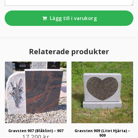
KUNDTJÄNST
Lägg till i varukorg
010-10 10 350
Relaterade produkter
Gravsten 907 (Blåklint) – 907
Gravsten 909 (Litet Hjärta) –
17 200
kr
909