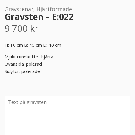
Gravstenar
,
Hjärtformade
PRODUKTER & PRISER
Gravsten – E:022
9 700
kr
OM BEGRAVNINGAR
JURIDIK
H: 10 cm B: 45 cm D: 40 cm
Mjukt rundat litet hjärta
GÄST
Ovansida: polerad
Sidytor: polerade
OM FUNERA
KONTAKTA OSS
LIVESTREAMING