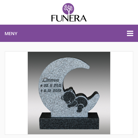
MENY
PRISER & PRODUKTER
PLANERA BEGRAVNING
KONTAKTA OSS
STARTSIDA
PLANERA BEGRAVNING