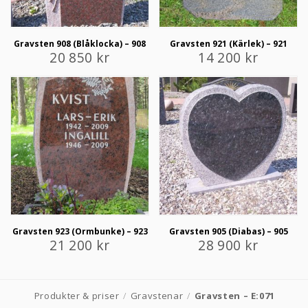
Gravsten 908 (Blåklocka) – 908
Gravsten 921 (Kärlek) – 921
20 850
kr
14 200
kr
Gravsten 923 (Ormbunke) – 923
Gravsten 905 (Diabas) – 905
21 200
kr
28 900
kr
Produkter & priser
/
Gravstenar
/
Gravsten – E:071