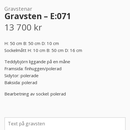
Gravstenar
PRODUKTER & PRISER
Gravsten – E:071
13 700
kr
OM BEGRAVNINGAR
JURIDIK
H: 50 cm B: 50 cm D: 10 cm
Sockelmått H: 10 cm B: 50 cm D: 16 cm
GÄST
Teddybjörn liggande på en måne
Framsida: finhuggen/polerad
OM FUNERA
Sidytor: polerade
Baksida: polerad
KONTAKTA OSS
Bearbetning av sockel: polerad
LIVESTREAMING