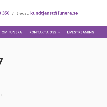
0 350
kundtjanst@funera.se
/ E-post:
OM FUNERA
KONTAKTA OSS
LIVESTREAMING
7
m