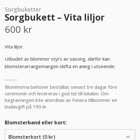
Sorgbuketter
PRODUKTER & PRISER
Sorgbukett – Vita liljor
600
kr
OM BEGRAVNINGAR
JURIDIK
Vita liljor.
Utbudet av blommor styrs av säsong, därför kan
GÄST
blomsterarrangemangen skifta en aning i utseende.
OM FUNERA
Blommorna behöver beställas senast tre dagar före
ceremonin och levereras i god tid till lokalen. Om
KONTAKTA OSS
begravningen inte anordnas av Funera tillkommer en
budavgift på 199 kr.
LIVESTREAMING
Blomsterband eller kort: