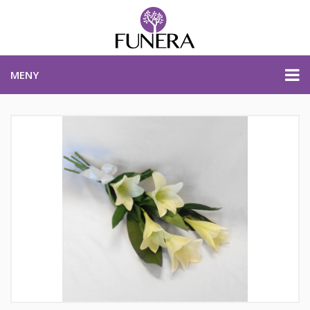
MENY
PRISER & PRODUKTER
PLANERA BEGRAVNING
KONTAKTA OSS
STARTSIDA
PLANERA BEGRAVNING