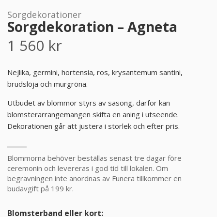
Sorgdekorationer
PRODUKTER & PRISER
Sorgdekoration – Agneta
1 560
kr
OM BEGRAVNINGAR
JURIDIK
Nejlika, germini, hortensia, ros, krysantemum santini,
brudslöja och murgröna.
GÄST
Utbudet av blommor styrs av säsong, därför kan
blomsterarrangemangen skifta en aning i utseende.
OM FUNERA
Dekorationen går att justera i storlek och efter pris.
KONTAKTA OSS
Blommorna behöver beställas senast tre dagar före
ceremonin och levereras i god tid till lokalen. Om
LIVESTREAMING
begravningen inte anordnas av Funera tillkommer en
budavgift på 199 kr.
Blomsterband eller kort: