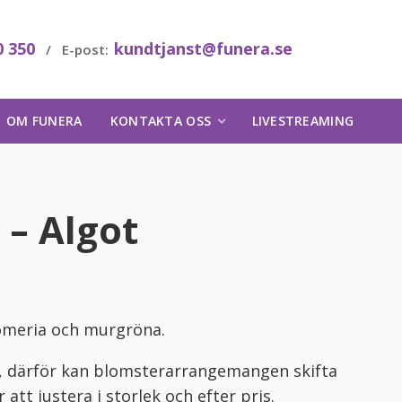
0 350
kundtjanst@funera.se
/ E-post:
OM FUNERA
KONTAKTA OSS
LIVESTREAMING
 – Algot
tomeria och murgröna.
, därför kan blomsterarrangemangen skifta
att justera i storlek och efter pris.