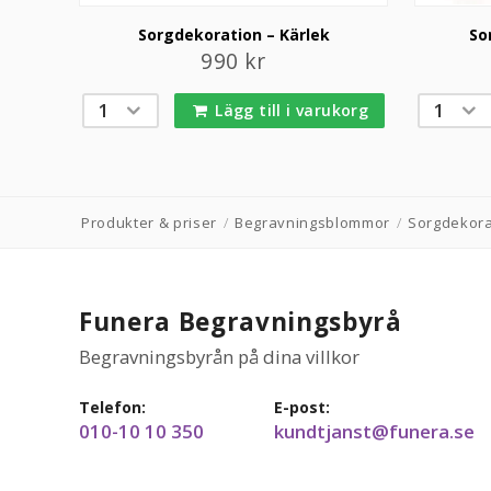
Sorgdekoration – Kärlek
So
990
kr
Lägg till i varukorg
Produkter & priser
/
Begravningsblommor
/
Sorgdekora
Funera Begravningsbyrå
Begravningsbyrån på dina villkor
Telefon:
E-post:
010-10 10 350
kundtjanst@funera.se