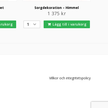
set
Sorgdekoration – Himmel
1 375
kr
varukorg
Lägg till i varukorg
Villkor och integritetspolicy