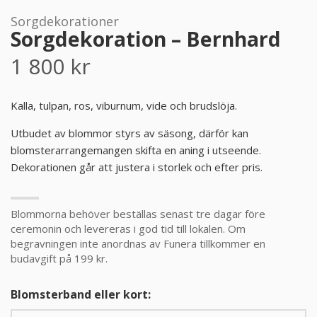
Sorgdekorationer
PRODUKTER & PRISER
Sorgdekoration – Bernhard
1 800
kr
OM BEGRAVNINGAR
JURIDIK
Kalla, tulpan, ros, viburnum, vide och brudslöja.
Utbudet av blommor styrs av säsong, därför kan
GÄST
blomsterarrangemangen skifta en aning i utseende.
Dekorationen går att justera i storlek och efter pris.
OM FUNERA
Blommorna behöver beställas senast tre dagar före
KONTAKTA OSS
ceremonin och levereras i god tid till lokalen. Om
begravningen inte anordnas av Funera tillkommer en
budavgift på 199 kr.
LIVESTREAMING
Blomsterband eller kort: