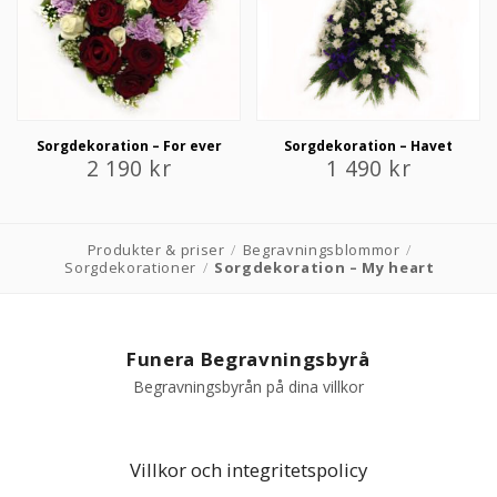
Sorgdekoration – For ever
Sorgdekoration – Havet
2 190
kr
1 490
kr
Produkter & priser
/
Begravningsblommor
/
Sorgdekorationer
/
Sorgdekoration – My heart
Funera Begravningsbyrå
Begravningsbyrån på dina villkor
Villkor och integritetspolicy