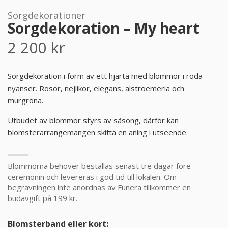
Sorgdekorationer
PRODUKTER & PRISER
Sorgdekoration – My heart
2 200
kr
OM BEGRAVNINGAR
JURIDIK
Sorgdekoration i form av ett hjärta med blommor i röda
nyanser. Rosor, nejlikor, elegans, alstroemeria och
murgröna.
GÄST
Utbudet av blommor styrs av säsong, därför kan
OM FUNERA
blomsterarrangemangen skifta en aning i utseende.
KONTAKTA OSS
Blommorna behöver beställas senast tre dagar före
ceremonin och levereras i god tid till lokalen. Om
LIVESTREAMING
begravningen inte anordnas av Funera tillkommer en
budavgift på 199 kr.
Blomsterband eller kort: