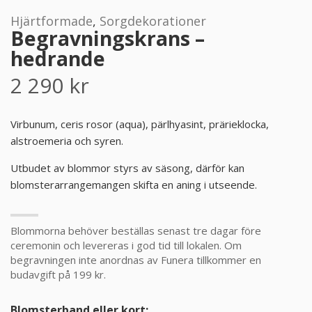
Hjärtformade
,
Sorgdekorationer
PRODUKTER & PRISER
Begravningskrans –
hedrande
OM BEGRAVNINGAR
2 290
kr
JURIDIK
Virbunum, ceris rosor (aqua), pärlhyasint, prärieklocka,
alstroemeria och syren.
GÄST
Utbudet av blommor styrs av säsong, därför kan
OM FUNERA
blomsterarrangemangen skifta en aning i utseende.
KONTAKTA OSS
Blommorna behöver beställas senast tre dagar före
ceremonin och levereras i god tid till lokalen. Om
LIVESTREAMING
begravningen inte anordnas av Funera tillkommer en
budavgift på 199 kr.
Blomsterband eller kort: