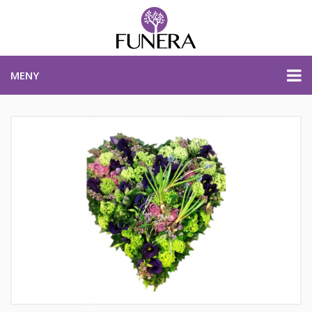
MENY
PRISER & PRODUKTER
PLANERA BEGRAVNING
KONTAKTA OSS
STARTSIDA
PLANERA BEGRAVNING