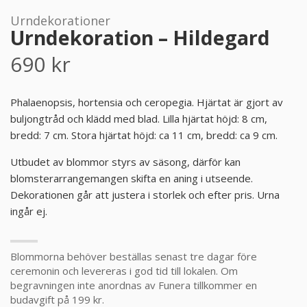
Urndekorationer
PRODUKTER & PRISER
Urndekoration – Hildegard
690
kr
OM BEGRAVNINGAR
JURIDIK
Phalaenopsis, hortensia och ceropegia. Hjärtat är gjort av
buljongtråd och klädd med blad. Lilla hjärtat höjd: 8 cm,
bredd: 7 cm. Stora hjärtat höjd: ca 11 cm, bredd: ca 9 cm.
GÄST
Utbudet av blommor styrs av säsong, därför kan
OM FUNERA
blomsterarrangemangen skifta en aning i utseende.
Dekorationen går att justera i storlek och efter pris. Urna
ingår ej.
KONTAKTA OSS
LIVESTREAMING
Blommorna behöver beställas senast tre dagar före
ceremonin och levereras i god tid till lokalen. Om
begravningen inte anordnas av Funera tillkommer en
budavgift på 199 kr.