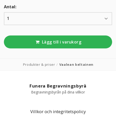
Antal:
KUNDTJÄNST
010-10 10 350
Kundtjänsten är för närvarande stängd.
Lägg till i varukorg
Produkter & priser
/
Vaalean keltainen
Funera Begravningsbyrå
Begravningsbyrån på dina villkor
Villkor och integritetspolicy