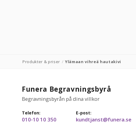
Produkter & priser
/
Ylämaan vihreä hautakivi
Funera Begravningsbyrå
Begravningsbyrån på dina villkor
Telefon:
E-post:
010-10 10 350
kundtjanst@funera.se