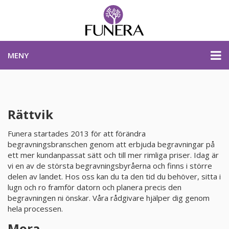
MENY
PRISER & PRODUKTER
Rättvik
PLANERA BEGRAVNING
Funera startades 2013 för att förändra
begravningsbranschen genom att erbjuda begravningar på
ett mer kundanpassat sätt och till mer rimliga priser. Idag är
KONTAKTA OSS
vi en av de största begravningsbyråerna och finns i större
delen av landet. Hos oss kan du ta den tid du behöver, sitta i
lugn och ro framför datorn och planera precis den
STARTSIDA
begravningen ni önskar. Våra rådgivare hjälper dig genom
hela processen.
PLANERA BEGRAVNING
Mora