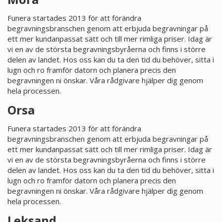
Funera startades 2013 för att förändra
PRODUKTER & PRISER
begravningsbranschen genom att erbjuda begravningar på
ett mer kundanpassat sätt och till mer rimliga priser. Idag är
OM BEGRAVNINGAR
vi en av de största begravningsbyråerna och finns i större
delen av landet. Hos oss kan du ta den tid du behöver, sitta i
lugn och ro framför datorn och planera precis den
JURIDIK
begravningen ni önskar. Våra rådgivare hjälper dig genom
hela processen.
GÄST
Orsa
OM FUNERA
Funera startades 2013 för att förändra
begravningsbranschen genom att erbjuda begravningar på
ett mer kundanpassat sätt och till mer rimliga priser. Idag är
KONTAKTA OSS
vi en av de största begravningsbyråerna och finns i större
delen av landet. Hos oss kan du ta den tid du behöver, sitta i
lugn och ro framför datorn och planera precis den
LIVESTREAMING
begravningen ni önskar. Våra rådgivare hjälper dig genom
hela processen.
Leksand