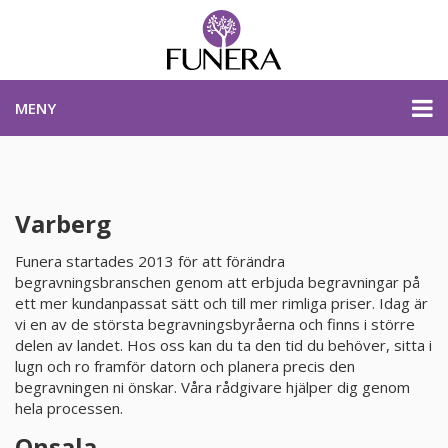
MENY
PRISER & PRODUKTER
Varberg
PLANERA BEGRAVNING
Funera startades 2013 för att förändra
begravningsbranschen genom att erbjuda begravningar på
ett mer kundanpassat sätt och till mer rimliga priser. Idag är
KONTAKTA OSS
vi en av de största begravningsbyråerna och finns i större
delen av landet. Hos oss kan du ta den tid du behöver, sitta i
lugn och ro framför datorn och planera precis den
STARTSIDA
begravningen ni önskar. Våra rådgivare hjälper dig genom
hela processen.
PLANERA BEGRAVNING
Onsala