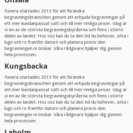
Funera startades 2013 för att förändra
PRODUKTER & PRISER
begravningsbranschen genom att erbjuda begravningar på
ett mer kundanpassat sätt och till mer rimliga priser. Idag är
OM BEGRAVNINGAR
vi en av de största begravningsbyråerna och finns i större
delen av landet. Hos oss kan du ta den tid du behöver, sitta i
lugn och ro framför datorn och planera precis den
JURIDIK
begravningen ni önskar. Våra rådgivare hjälper dig genom
hela processen.
GÄST
Kungsbacka
OM FUNERA
Funera startades 2013 för att förändra
begravningsbranschen genom att erbjuda begravningar på
ett mer kundanpassat sätt och till mer rimliga priser. Idag är
KONTAKTA OSS
vi en av de största begravningsbyråerna och finns i större
delen av landet. Hos oss kan du ta den tid du behöver, sitta i
lugn och ro framför datorn och planera precis den
LIVESTREAMING
begravningen ni önskar. Våra rådgivare hjälper dig genom
hela processen.
Laholm