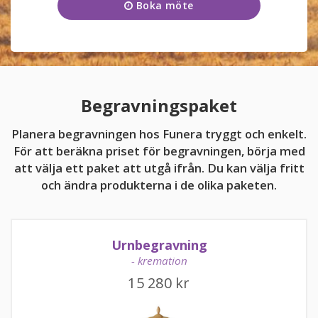
Boka möte
Onsdag
09:00 - 17:00
KUNDTJÄNST
Torsdag
09:00 - 17:00
031-16 08 01
Fredag
09:00 - 17:00
Kundtjänsten är för närvarande stängd.
Lördag
11:00 - 15:00
Begravningspaket
Söndag
11:00 - 15:00
Planera begravningen hos Funera tryggt och enkelt.
För att beräkna priset för begravningen, börja med
att välja ett paket att utgå ifrån. Du kan välja fritt
och ändra produkterna i de olika paketen.
kundtjanst@funera.se
Urnbegravning
- kremation
15 280
kr