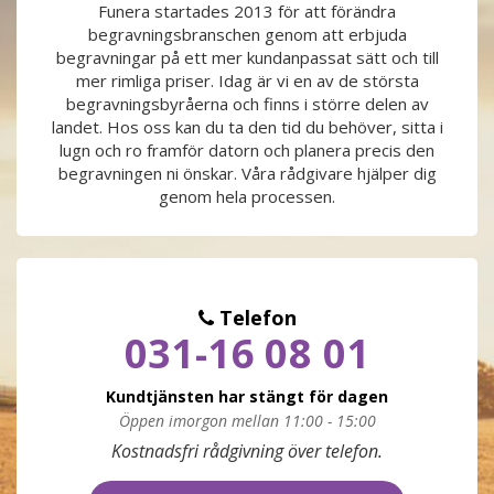
Funera startades 2013 för att förändra
begravningsbranschen genom att erbjuda
PRODUKTER & PRISER
begravningar på ett mer kundanpassat sätt och till
mer rimliga priser. Idag är vi en av de största
OM BEGRAVNINGAR
begravningsbyråerna och finns i större delen av
landet. Hos oss kan du ta den tid du behöver, sitta i
lugn och ro framför datorn och planera precis den
JURIDIK
begravningen ni önskar. Våra rådgivare hjälper dig
genom hela processen.
GÄST
OM FUNERA
Telefon
031-16 08 01
KONTAKTA OSS
Kundtjänsten har stängt för dagen
LIVESTREAMING
Öppen imorgon mellan 11:00 - 15:00
Måndag
09:00 - 17:00
Kostnadsfri rådgivning över telefon.
Tisdag
09:00 - 17:00