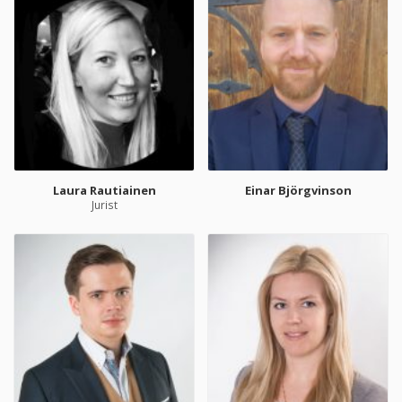
Laura Rautiainen
Einar Björgvinson
Jurist