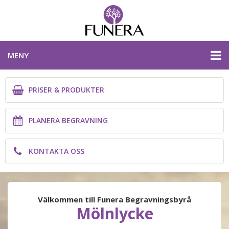
MENY
PRISER & PRODUKTER
PRISER & PRODUKTER
PLANERA BEGRAVNING
PLANERA BEGRAVNING
KONTAKTA OSS
KONTAKTA OSS
VÄSTRA GÖTALANDS LÄN
Välkommen till Funera Begravningsbyrå
Mölnlycke
PLANERA BEGRAVNING