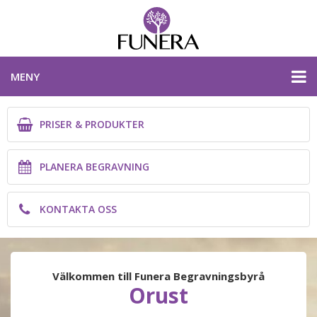
MENY
PRISER & PRODUKTER
PRISER & PRODUKTER
PLANERA BEGRAVNING
PLANERA BEGRAVNING
KONTAKTA OSS
KONTAKTA OSS
VÄSTRA GÖTALANDS LÄN
Välkommen till Funera Begravningsbyrå
Orust
PLANERA BEGRAVNING