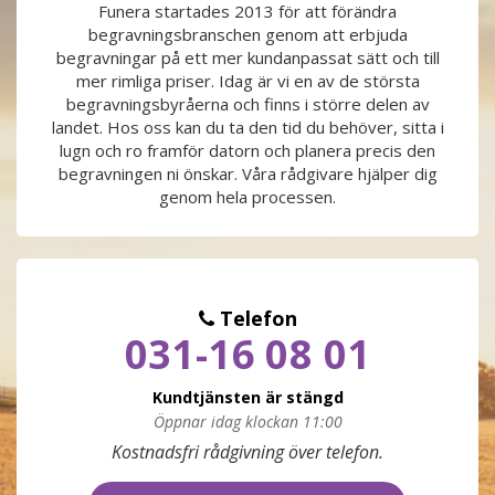
Funera startades 2013 för att förändra
begravningsbranschen genom att erbjuda
PRODUKTER & PRISER
begravningar på ett mer kundanpassat sätt och till
mer rimliga priser. Idag är vi en av de största
OM BEGRAVNINGAR
begravningsbyråerna och finns i större delen av
landet. Hos oss kan du ta den tid du behöver, sitta i
lugn och ro framför datorn och planera precis den
JURIDIK
begravningen ni önskar. Våra rådgivare hjälper dig
genom hela processen.
GÄST
OM FUNERA
Telefon
031-16 08 01
KONTAKTA OSS
Kundtjänsten är stängd
LIVESTREAMING
Öppnar idag klockan 11:00
Måndag
09:00 - 17:00
Kostnadsfri rådgivning över telefon.
Tisdag
09:00 - 17:00