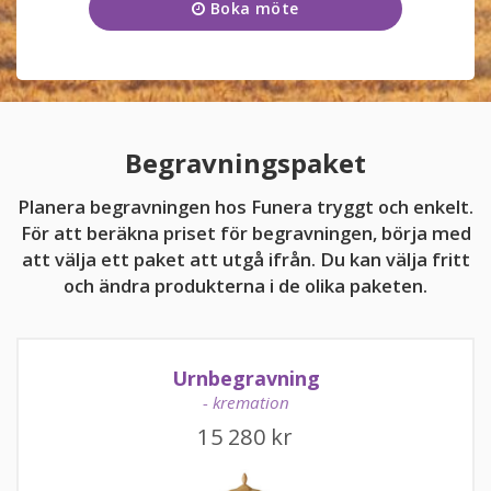
Boka möte
Onsdag
09:00 - 17:00
KUNDTJÄNST
Torsdag
09:00 - 17:00
031-16 08 01
Fredag
09:00 - 17:00
Kundtjänsten är för närvarande stängd.
Lördag
11:00 - 15:00
Begravningspaket
Söndag
11:00 - 15:00
Planera begravningen hos Funera tryggt och enkelt.
För att beräkna priset för begravningen, börja med
att välja ett paket att utgå ifrån. Du kan välja fritt
och ändra produkterna i de olika paketen.
kundtjanst@funera.se
Urnbegravning
- kremation
15 280
kr