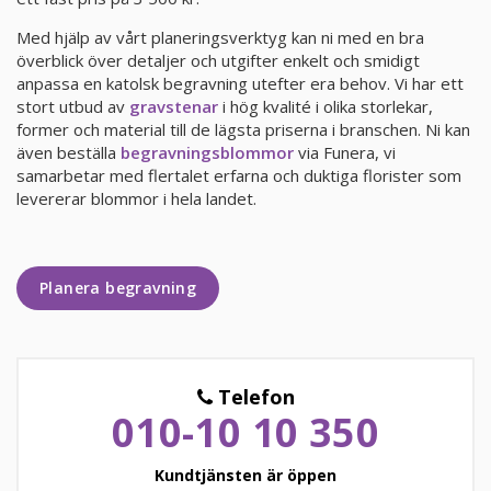
Med hjälp av vårt planeringsverktyg kan ni med en bra
KUNDTJÄNST
överblick över detaljer och utgifter enkelt och smidigt
010-10 10 350
anpassa en katolsk begravning utefter era behov. Vi har ett
stort utbud av
gravstenar
i hög kvalité i olika storlekar,
former och material till de lägsta priserna i branschen. Ni kan
även beställa
begravningsblommor
via Funera, vi
samarbetar med flertalet erfarna och duktiga florister som
levererar blommor i hela landet.
Planera begravning
Telefon
010-10 10 350
Kundtjänsten är öppen