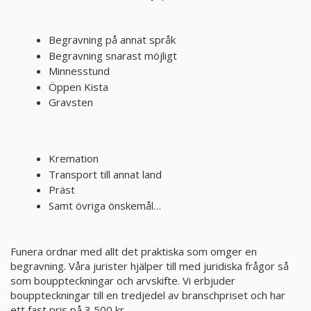
PRODUKTER & PRISER
Begravning på annat språk
Begravning snarast möjligt
OM BEGRAVNINGAR
Minnesstund
Öppen Kista
Gravsten
JURIDIK
GÄST
Kremation
Transport till annat land
OM FUNERA
Präst
Samt övriga önskemål…
KONTAKTA OSS
Funera ordnar med allt det praktiska som omger en
LIVESTREAMING
begravning. Våra jurister hjälper till med juridiska frågor så
som bouppteckningar och arvskifte. Vi erbjuder
bouppteckningar till en tredjedel av branschpriset och har
ett fast pris på 3 500 kr.