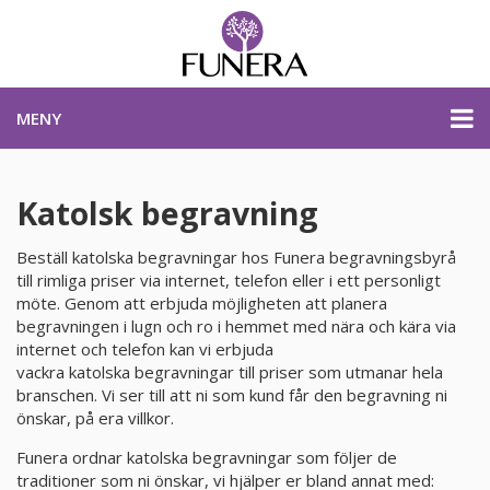
MENY
PRISER & PRODUKTER
Katolsk begravning
Beställ katolska begravningar hos Funera begravningsbyrå
PLANERA BEGRAVNING
till rimliga priser via internet, telefon eller i ett personligt
möte. Genom att erbjuda möjligheten att planera
begravningen i lugn och ro i hemmet med nära och kära via
KONTAKTA OSS
internet och telefon kan vi erbjuda
vackra katolska begravningar till priser som utmanar hela
branschen. Vi ser till att ni som kund får den begravning ni
STARTSIDA
önskar, på era villkor.
Funera ordnar katolska begravningar som följer de
PLANERA BEGRAVNING
traditioner som ni önskar, vi hjälper er bland annat med: