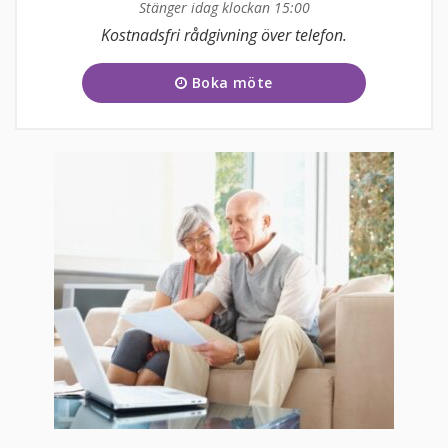
Stänger idag klockan 15:00
Måndag
09:00 - 17:00
Kostnadsfri rådgivning över telefon.
Tisdag
09:00 - 17:00
Boka möte
Onsdag
09:00 - 17:00
Torsdag
09:00 - 17:00
Fredag
09:00 - 17:00
Lördag
11:00 - 15:00
Söndag
11:00 - 15:00
kundtjanst@funera.se