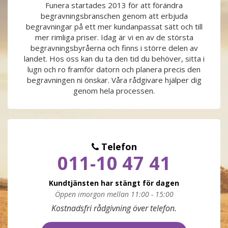
Funera startades 2013 för att förändra
begravningsbranschen genom att erbjuda
PRODUKTER & PRISER
begravningar på ett mer kundanpassat sätt och till
mer rimliga priser. Idag är vi en av de största
OM BEGRAVNINGAR
begravningsbyråerna och finns i större delen av
landet. Hos oss kan du ta den tid du behöver, sitta i
lugn och ro framför datorn och planera precis den
JURIDIK
begravningen ni önskar. Våra rådgivare hjälper dig
genom hela processen.
GÄST
OM FUNERA
Telefon
011-10 47 41
KONTAKTA OSS
Kundtjänsten har stängt för dagen
LIVESTREAMING
Öppen imorgon mellan 11:00 - 15:00
Måndag
09:00 - 17:00
Kostnadsfri rådgivning över telefon.
Tisdag
09:00 - 17:00