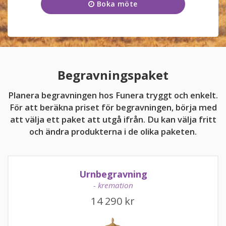
Boka möte
Onsdag
09:00 - 17:00
KUNDTJÄNST
Torsdag
09:00 - 17:00
011-10 47 41
Fredag
09:00 - 17:00
Kundtjänsten är för närvarande stängd.
Lördag
11:00 - 15:00
Begravningspaket
Söndag
11:00 - 15:00
Planera begravningen hos Funera tryggt och enkelt.
För att beräkna priset för begravningen, börja med
att välja ett paket att utgå ifrån. Du kan välja fritt
och ändra produkterna i de olika paketen.
kundtjanst@funera.se
Urnbegravning
- kremation
14 290
kr