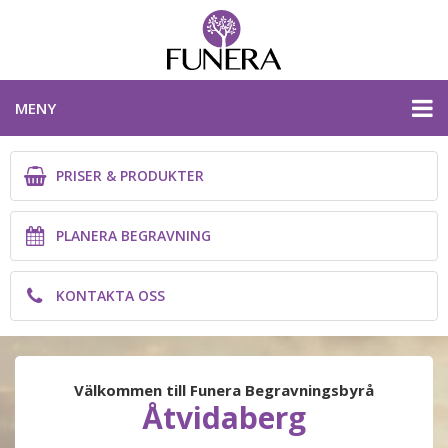
MENY
PRISER & PRODUKTER
PRISER & PRODUKTER
PLANERA BEGRAVNING
PLANERA BEGRAVNING
KONTAKTA OSS
KONTAKTA OSS
ÖSTERGÖTLANDS LÄN
Välkommen till Funera Begravningsbyrå
Åtvidaberg
PLANERA BEGRAVNING