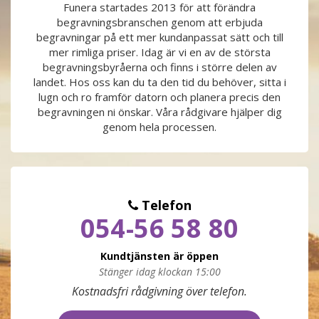
Funera startades 2013 för att förändra
begravningsbranschen genom att erbjuda
PRODUKTER & PRISER
begravningar på ett mer kundanpassat sätt och till
mer rimliga priser. Idag är vi en av de största
OM BEGRAVNINGAR
begravningsbyråerna och finns i större delen av
landet. Hos oss kan du ta den tid du behöver, sitta i
lugn och ro framför datorn och planera precis den
JURIDIK
begravningen ni önskar. Våra rådgivare hjälper dig
genom hela processen.
GÄST
OM FUNERA
Telefon
054-56 58 80
KONTAKTA OSS
Kundtjänsten är öppen
LIVESTREAMING
Stänger idag klockan 15:00
Måndag
09:00 - 17:00
Kostnadsfri rådgivning över telefon.
Tisdag
09:00 - 17:00