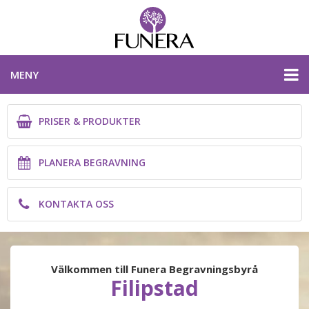
MENY
PRISER & PRODUKTER
PRISER & PRODUKTER
PLANERA BEGRAVNING
PLANERA BEGRAVNING
KONTAKTA OSS
KONTAKTA OSS
VÄRMLANDS LÄN
Välkommen till Funera Begravningsbyrå
Filipstad
PLANERA BEGRAVNING