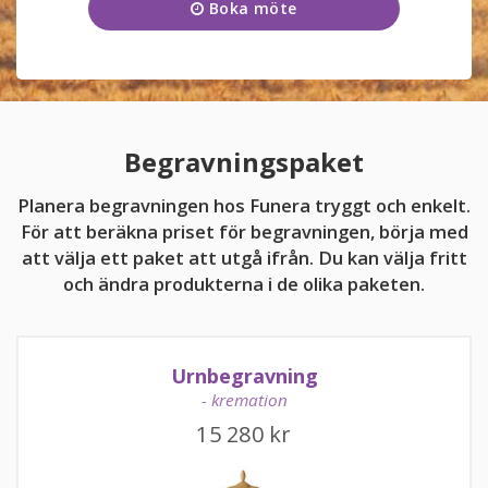
Boka möte
Onsdag
09:00 - 17:00
KUNDTJÄNST
Torsdag
09:00 - 17:00
054-56 58 80
Fredag
09:00 - 17:00
Lördag
11:00 - 15:00
Begravningspaket
Söndag
11:00 - 15:00
Planera begravningen hos Funera tryggt och enkelt.
För att beräkna priset för begravningen, börja med
att välja ett paket att utgå ifrån. Du kan välja fritt
och ändra produkterna i de olika paketen.
kundtjanst@funera.se
Urnbegravning
- kremation
15 280
kr