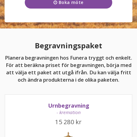
Boka möte
Onsdag
09:00 - 17:00
KUNDTJÄNST
Torsdag
09:00 - 17:00
010-10 10 350
Fredag
09:00 - 17:00
Kundtjänsten är för närvarande stängd.
Lördag
11:00 - 15:00
Begravningspaket
Söndag
11:00 - 15:00
Planera begravningen hos Funera tryggt och enkelt.
För att beräkna priset för begravningen, börja med
att välja ett paket att utgå ifrån. Du kan välja fritt
och ändra produkterna i de olika paketen.
kundtjanst@funera.se
Urnbegravning
- kremation
15 280
kr