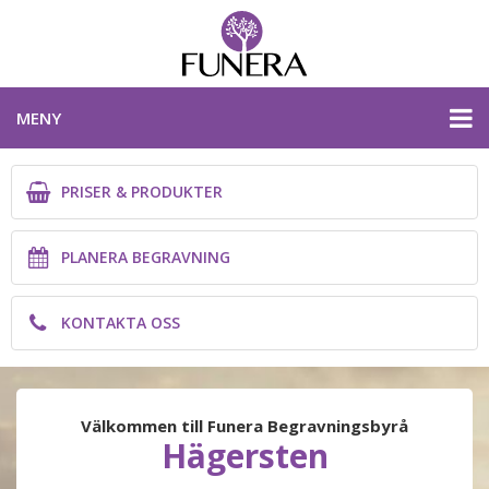
MENY
PRISER & PRODUKTER
PRISER & PRODUKTER
PLANERA BEGRAVNING
PLANERA BEGRAVNING
KONTAKTA OSS
KONTAKTA OSS
STOCKHOLMS LÄN
Välkommen till Funera Begravningsbyrå
Hägersten
PLANERA BEGRAVNING