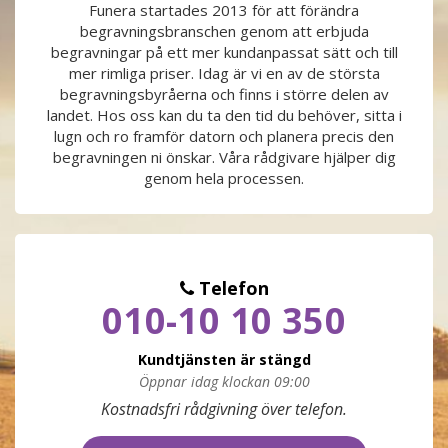
Funera startades 2013 för att förändra
begravningsbranschen genom att erbjuda
PRODUKTER & PRISER
begravningar på ett mer kundanpassat sätt och till
mer rimliga priser. Idag är vi en av de största
OM BEGRAVNINGAR
begravningsbyråerna och finns i större delen av
landet. Hos oss kan du ta den tid du behöver, sitta i
lugn och ro framför datorn och planera precis den
JURIDIK
begravningen ni önskar. Våra rådgivare hjälper dig
genom hela processen.
GÄST
OM FUNERA
Telefon
010-10 10 350
KONTAKTA OSS
Kundtjänsten är stängd
LIVESTREAMING
Öppnar idag klockan 09:00
Måndag
09:00 - 17:00
Kostnadsfri rådgivning över telefon.
Tisdag
09:00 - 17:00