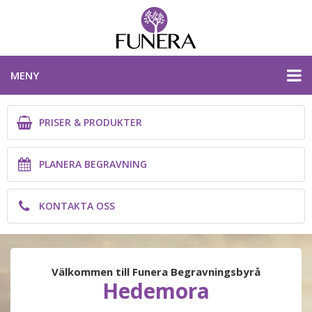
MENY
PRISER & PRODUKTER
PRISER & PRODUKTER
PLANERA BEGRAVNING
PLANERA BEGRAVNING
KONTAKTA OSS
KONTAKTA OSS
DALARNAS LÄN
Välkommen till Funera Begravningsbyrå
Hedemora
PLANERA BEGRAVNING