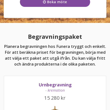
Boka möte
Onsdag
09:00 - 17:00
KUNDTJÄNST
Torsdag
09:00 - 17:00
0243-102 26
Fredag
09:00 - 17:00
Kundtjänsten är för närvarande stängd.
Lördag
11:00 - 15:00
Begravningspaket
Söndag
11:00 - 15:00
Planera begravningen hos Funera tryggt och enkelt.
För att beräkna priset för begravningen, börja med
att välja ett paket att utgå ifrån. Du kan välja fritt
och ändra produkterna i de olika paketen.
kundtjanst@funera.se
Urnbegravning
- kremation
15 280
kr