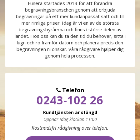
Funera startades 2013 för att förändra
begravningsbranschen genom att erbjuda
PRODUKTER & PRISER
begravningar på ett mer kundanpassat sätt och till
mer rimliga priser. Idag är vi en av de största
OM BEGRAVNINGAR
begravningsbyråerna och finns i större delen av
landet. Hos oss kan du ta den tid du behöver, sitta i
lugn och ro framför datorn och planera precis den
JURIDIK
begravningen ni önskar. Våra rådgivare hjälper dig
genom hela processen.
GÄST
OM FUNERA
Telefon
0243-102 26
KONTAKTA OSS
Kundtjänsten är stängd
LIVESTREAMING
Öppnar idag klockan 11:00
Måndag
09:00 - 17:00
Kostnadsfri rådgivning över telefon.
Tisdag
09:00 - 17:00