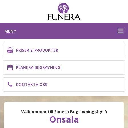
MENY
PRISER & PRODUKTER
PRISER & PRODUKTER
PLANERA BEGRAVNING
PLANERA BEGRAVNING
KONTAKTA OSS
KONTAKTA OSS
HALLANDS LÄN
Välkommen till Funera Begravningsbyrå
Onsala
PLANERA BEGRAVNING