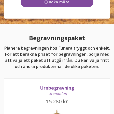
Boka möte
Onsdag
09:00 - 17:00
KUNDTJÄNST
Torsdag
09:00 - 17:00
031-16 08 01
Fredag
09:00 - 17:00
Kundtjänsten är för närvarande stängd.
Lördag
11:00 - 15:00
Begravningspaket
Söndag
11:00 - 15:00
Planera begravningen hos Funera tryggt och enkelt.
För att beräkna priset för begravningen, börja med
att välja ett paket att utgå ifrån. Du kan välja fritt
och ändra produkterna i de olika paketen.
kundtjanst@funera.se
Urnbegravning
- kremation
15 280
kr