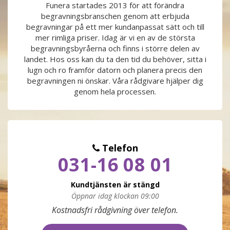
Funera startades 2013 för att förändra
begravningsbranschen genom att erbjuda
PRODUKTER & PRISER
begravningar på ett mer kundanpassat sätt och till
mer rimliga priser. Idag är vi en av de största
OM BEGRAVNINGAR
begravningsbyråerna och finns i större delen av
landet. Hos oss kan du ta den tid du behöver, sitta i
lugn och ro framför datorn och planera precis den
JURIDIK
begravningen ni önskar. Våra rådgivare hjälper dig
genom hela processen.
GÄST
OM FUNERA
Telefon
031-16 08 01
KONTAKTA OSS
Kundtjänsten är stängd
LIVESTREAMING
Öppnar idag klockan 09:00
Måndag
09:00 - 17:00
Kostnadsfri rådgivning över telefon.
Tisdag
09:00 - 17:00