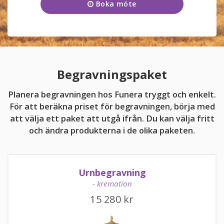
Boka möte
Onsdag
09:00 - 17:00
KUNDTJÄNST
Torsdag
09:00 - 17:00
026-322 74
Fredag
09:00 - 17:00
Kundtjänsten är för närvarande stängd.
Lördag
11:00 - 15:00
Begravningspaket
Söndag
11:00 - 15:00
Planera begravningen hos Funera tryggt och enkelt.
För att beräkna priset för begravningen, börja med
att välja ett paket att utgå ifrån. Du kan välja fritt
och ändra produkterna i de olika paketen.
kundtjanst@funera.se
Urnbegravning
- kremation
15 280
kr