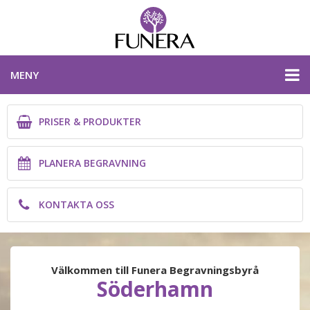
MENY
PRISER & PRODUKTER
PRISER & PRODUKTER
PLANERA BEGRAVNING
PLANERA BEGRAVNING
KONTAKTA OSS
KONTAKTA OSS
GÄVLEBORGS LÄN
Välkommen till Funera Begravningsbyrå
Söderhamn
PLANERA BEGRAVNING