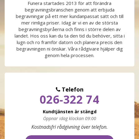
Funera startades 2013 för att förändra
begravningsbranschen genom att erbjuda
PRODUKTER & PRISER
begravningar på ett mer kundanpassat sätt och till
mer rimliga priser. Idag är vi en av de största
OM BEGRAVNINGAR
begravningsbyråerna och finns i större delen av
landet. Hos oss kan du ta den tid du behöver, sitta i
lugn och ro framför datorn och planera precis den
JURIDIK
begravningen ni önskar. Våra rådgivare hjälper dig
genom hela processen.
GÄST
OM FUNERA
Telefon
026-322 74
KONTAKTA OSS
Kundtjänsten är stängd
LIVESTREAMING
Öppnar idag klockan 09:00
Måndag
09:00 - 17:00
Kostnadsfri rådgivning över telefon.
Tisdag
09:00 - 17:00